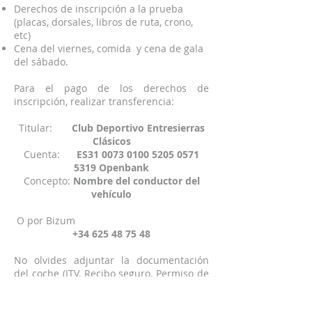
Derechos de inscripción a la prueba
(placas, dorsales, libros de ruta, crono,
etc)
Cena del viernes, comida y cena de gala
del sábado.
Para el pago de los derechos de
inscripción, realizar transferencia:
Titular:
Club Deportivo Entresierras
Clásicos
Cuenta:
ES31
0073 0100 5205 0571
5319 Openbank
Concepto:
Nombre del conductor del
vehículo
O por Bizum
+34 625 48 75 48
No olvides adjuntar la documentación
del coche (ITV, Recibo seguro, Permiso de
circulación) una foto de tu coche (si es
posible) y el justificante del pago de los