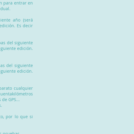
ón para entrar en
idual.
iente año (será
edición. Es decir
as del siguiente
iguiente edición.
as del siguiente
iguiente edición.
parato cualquier
cuentakilómetros
 de GPS...
s.
, por lo que si
s pruebas.