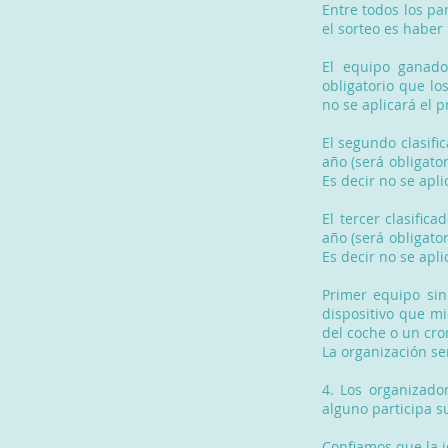
Entre todos los pa
el sorteo es haber 
El equipo ganado
obligatorio que lo
no se aplicará el
El segundo clasif
año (será obligato
Es decir no se apl
El tercer clasifi
año (será obligato
Es decir no se apl
Primer equipo sin
dispositivo que mi
del coche o un cro
La organización se
4. Los organizado
alguno participa s
Confiamos que la i