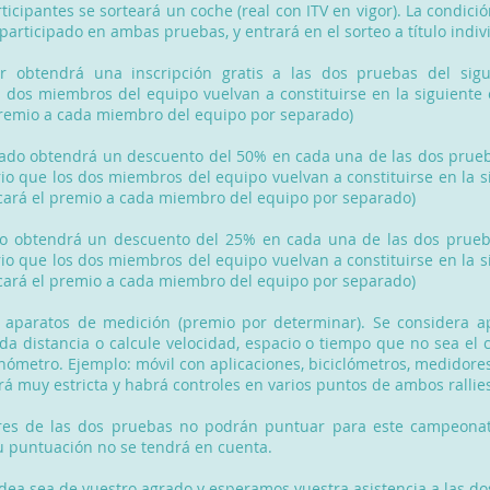
rticipantes se sorteará un coche (real con ITV en vigor). La condici
participado en ambas pruebas, y entrará en el sorteo a título indiv
r obtendrá una inscripción gratis a las dos pruebas del sigu
s dos miembros del equipo vuelvan a constituirse en la siguiente 
 premio a cada miembro del equipo por separado)
icado obtendrá un descuento del 50% en cada una de las dos prueb
rio que los dos miembros del equipo vuelvan a constituirse en la s
icará el premio a cada miembro del equipo por separado)
cado obtendrá un descuento del 25% en cada una de las dos prueb
rio que los dos miembros del equipo vuelvan a constituirse en la s
icará el premio a cada miembro del equipo por separado)
 aparatos de medición (premio por determinar). Se considera a
da distancia o calcule velocidad, espacio o tiempo que no sea el 
nómetro. Ejemplo: móvil con aplicaciones, biciclómetros, medidores
rá muy estricta y habrá controles en varios puntos de ambos rallie
res de las dos pruebas no podrán puntuar para este campeonato
u puntuación no se tendrá en cuenta.
dea sea de vuestro agrado y esperamos vuestra asistencia a las do