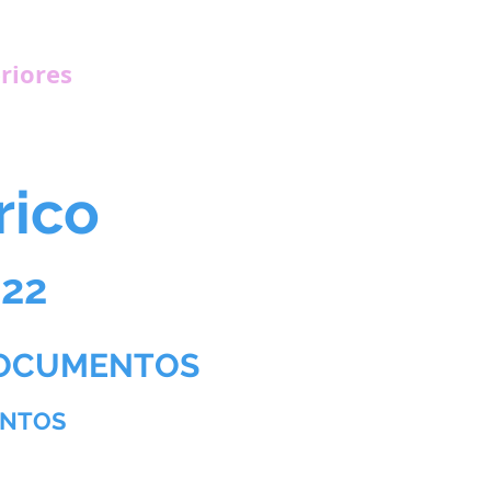
riores
órico
022
DOCUMENTOS
ENTOS