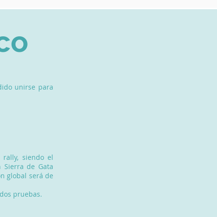
co
idido unirse para
ally, siendo el
 Sierra de Gata
n global será de
 dos pruebas.