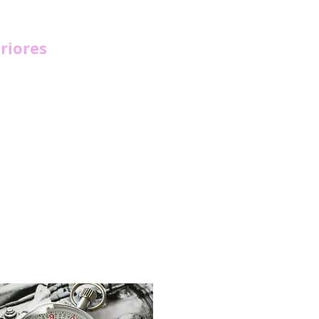
riores
s